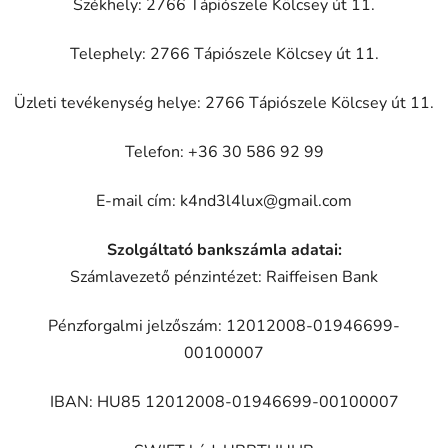
Székhely: 2766 Tápiószele Kölcsey út 11.
Telephely: 2766 Tápiószele Kölcsey út 11.
Üzleti tevékenység helye: 2766 Tápiószele Kölcsey út 11.
Telefon: +36 30 586 92 99
E-mail cím:
k4nd3l4lux@gmail.com
Szolgáltató bankszámla adatai:
Számlavezető pénzintézet: Raiffeisen Bank
Pénzforgalmi jelzőszám: 12012008-01946699-
00100007
IBAN: HU85 12012008-01946699-00100007