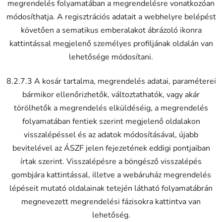
megrendelés folyamatában a megrendelésre vonatkozóan
módosíthatja. A regisztrációs adatait a webhelyre belépést
követően a sematikus emberalakot ábrázoló ikonra
kattintással megjelenő személyes profiljának oldalán van
lehetősége módosítani.
8.2.7.3 A kosár tartalma, megrendelés adatai, paraméterei
bármikor ellenőrizhetők, változtathatók, vagy akár
törölhetők a megrendelés elküldéséig, a megrendelés
folyamatában fentiek szerint megjelenő oldalakon
visszalépéssel és az adatok módosításával, újabb
bevitelével az ÁSZF jelen fejezetének eddigi pontjaiban
írtak szerint. Visszalépésre a böngésző visszalépés
gombjára kattintással, illetve a webáruház megrendelés
lépéseit mutató oldalainak tetején látható folyamatábrán
megnevezett megrendelési fázisokra kattintva van
lehetőség.