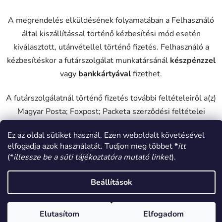
A megrendelés elküldésének folyamatában a Felhasználó
által kiszállítással történő kézbesítési mód esetén
kiválasztott, utánvétellel történő fizetés. Felhasználó a
kézbesítéskor a futárszolgálat munkatársánál
készpénzzel
vagy
bankkártyával
fizethet.
A futárszolgálatnál történő fizetés további feltételeiről a(z)
Magyar Posta; Foxpost; Packeta szerződési feltételei
rendelkeznek, melyeket megismerhet Felhasználó a cég
Ez az oldal sütiket használ. Ezen weboldalt követésével
online felületén (lentebb részletezve).
elfogadja azok használatát. Tudjon meg többet *
itt
(*
illessze be a süti tájékoztatóra mutató linket
).
Beállítások
10.1.5 Utánvétel átvételi pont esetén:
A megrendelés elküldésének folyamatában Felhasználó
Elutasítom
Elfogadom