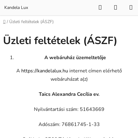
Ugrás
Keresés
KOSÁR
Kandela Lux
a
fő
Kezdőlap
/
Üzleti feltételek (ÁSZF)
tartalomhoz
Üzleti feltételek (ÁSZF)
A webáruház üzemeltetője
A
https://kandelalux.hu
internet címen elérhető
webáruházat a(z)
Taics Alexandra Cecília ev.
Nyilvántartási szám: 51643669
Adószám: 76861745-1-33